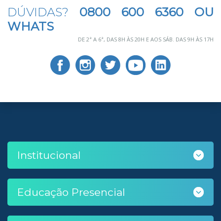
DÚVIDAS?
0800 600 6360 OU
WHATS
DE 2ª A 6ª, DAS 8H ÀS 20H E AOS SÁB. DAS 9H ÀS 17H
Institucional
Educação Presencial