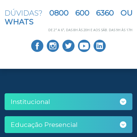
DÚVIDAS?
0800 600 6360 OU
WHATS
DE 2ª A 6ª, DAS 8H ÀS 20H E AOS SÁB. DAS 9H ÀS 17H
Institucional
Educação Presencial