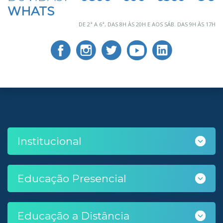
WHATS
DE 2ª A 6ª, DAS 8H ÀS 20H E AOS SÁB. DAS 9H ÀS 17H
Institucional
Educação Presencial
Educação a Distância