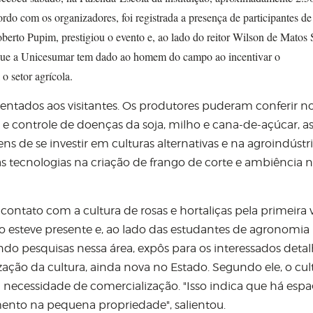
ordo com os organizadores, foi registrada a presença de participantes de
berto Pupim, prestigiou o evento e, ao lado do reitor Wilson de Matos 
o que a Unicesumar tem dado ao homem do campo ao incentivar o
o setor agrícola.
entados aos visitantes. Os produtores puderam conferir n
 e controle de doenças da soja, milho e cana-de-açúcar, a
de se investir em culturas alternativas e na agroindústr
 tecnologias na criação de frango de corte e ambiência 
contato com a cultura de rosas e hortaliças pela primeira 
 esteve presente e, ao lado das estudantes de agronomia 
ndo pesquisas nessa área, expôs para os interessados deta
ação da cultura, ainda nova no Estado. Segundo ele, o cul
 necessidade de comercialização.
"
Isso indica que há esp
imento na pequena propriedade
"
, salientou.