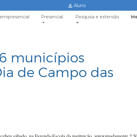
Aluno
emipresencial
Presencial
Pesquisa e extensão
Me
6 municípios
Dia de Campo das
cebeu sábado, na Fazenda-Escola da instituição, aproximadamente 2.5