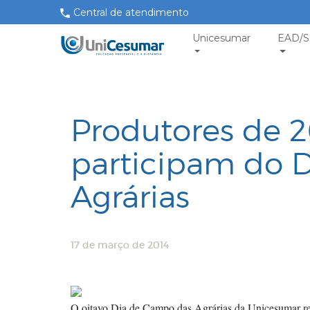
Central de atendimento
Unicesumar
EAD/S
Produtores de 2
participam do 
Agrárias
17 de março de 2014
O oitavo Dia de Campo das Agrárias da Unicesumar re