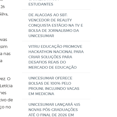
ESTUDANTES
 26
Silva,
DE ALAGOAS AO SBT:
VENCEDOR DE REALITY
CONQUISTA ESTÁGIO NA TV E
BOLSA DE JORNALISMO DA
UNICESUMAR
ovas
ssim
VITRU EDUCAÇÃO PROMOVE
HACKATHON NACIONAL PARA
ia nas
CRIAR SOLUÇÕES PARA
na
DESAFIOS REAIS DO
MERCADO DE EDUCAÇÃO
UNICESUMAR OFERECE
vez. O
BOLSAS DE 100% PELO
Letícia
PROUNI, INCLUINDO VAGAS
lhes
EM MEDICINA
tivo de
UNICESUMAR LANÇARÁ 435
aço no
NOVAS PÓS-GRADUAÇÕES
ATÉ O FINAL DE 2026 EM