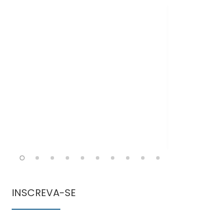
Doen
comun
INSCREVA-SE