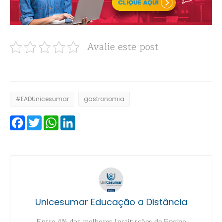
Avalie este post
#EADUnicesumar
gastronomia
Facebook
Twitter
WhatsApp
LinkedIn
Unicesumar Educação a Distância
Entre 4% das melhores Instituições de Ensino