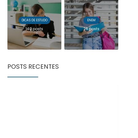
DICAS DE ESTUDO
ENEM
140 posts
26 posts
POSTS RECENTES
Doe