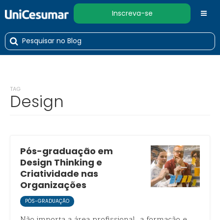
Inscreva-se
TAG
Design
Pós-graduação em
Design Thinking e
Criatividade nas
Organizações
PÓS-GRADUAÇÃO
Não importa a área profissional, a formação e