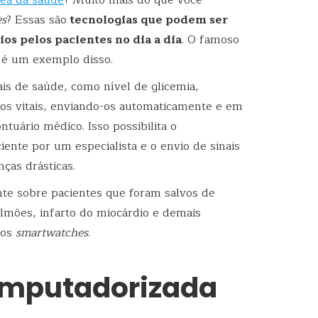
rea da saúde
? Muito mais do que você
es
? Essas são
tecnologias que podem ser
os pelos pacientes no dia a dia
. O famoso
 é um exemplo disso.
is de saúde, como nível de glicemia,
os vitais, enviando-os automaticamente e em
tuário médico. Isso possibilita o
nte por um especialista e o envio de sinais
ças drásticas.
nte sobre pacientes que foram salvos de
ulmões, infarto do miocárdio e demais
dos
smartwatches
.
computadorizada