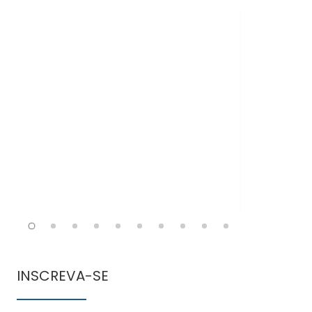
Doen
comun
INSCREVA-SE