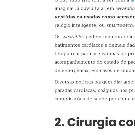
O que tudo isso tem a ver com a
á
imagina! Já ouviu falar em
wearabl
vestidas ou usadas como acessóri
relógio inteligente, ou
smartwatch
,
Os
wearables
podem monitorar sina
batimentos cardíacos e demais dad
tempo real para os sistemas de pron
acompanhamento do estado do pacie
de emergência, em casos de mudan
Diversas notícias surgem diariame
paradas cardíacas, coágulos nos p
complicações de saúde por conta 
2. Cirurgia 