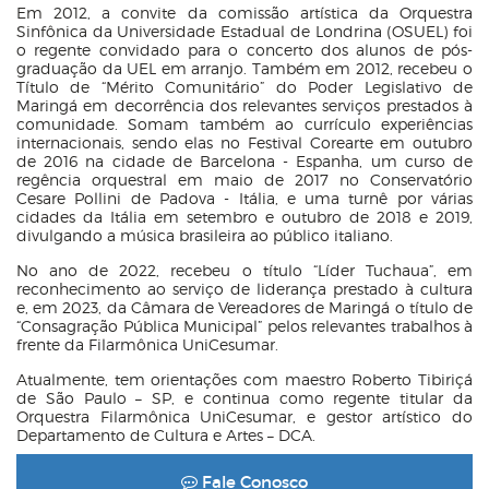
Em 2012, a convite da comissão artística da Orquestra
Sinfônica da Universidade Estadual de Londrina (OSUEL) foi
o regente convidado para o concerto dos alunos de pós-
graduação da UEL em arranjo. Também em 2012, recebeu o
Título de “Mérito Comunitário” do Poder Legislativo de
Maringá em decorrência dos relevantes serviços prestados à
comunidade. Somam também ao currículo experiências
internacionais, sendo elas no Festival Corearte em outubro
de 2016 na cidade de Barcelona - Espanha, um curso de
regência orquestral em maio de 2017 no Conservatório
Cesare Pollini de Padova - Itália, e uma turnê por várias
cidades da Itália em setembro e outubro de 2018 e 2019,
divulgando a música brasileira ao público italiano.
No ano de 2022, recebeu o título “Líder Tuchaua”, em
reconhecimento ao serviço de liderança prestado à cultura
e, em 2023, da Câmara de Vereadores de Maringá o título de
“Consagração Pública Municipal” pelos relevantes trabalhos à
frente da Filarmônica UniCesumar.
Atualmente, tem orientações com maestro Roberto Tibiriçá
de São Paulo – SP, e continua como regente titular da
Orquestra Filarmônica UniCesumar, e gestor artístico do
Departamento de Cultura e Artes – DCA.
Fale com o Maestro Davi Oliveira
Fale Conosco