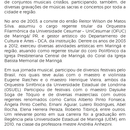
de conjuntos musicais cristãos, participando, também, de
diversas gravações de músicas sacras e concertos por toda a
cidade e região.
No ano de 2003, a convite do então Reitor Wilson de Matos
Silva, assumiu o cargo regente titular da Orquestra
Filarmônica da Universidade Cesumar – UniCesumar (OFUC)
de Maringá/ PR, e gestor artístico do Departamento de
Cultura e Artes – DCA, da instituição. Dentre os anos de 2003
a 2012, exerceu diversas atividades artísticas em Maringá e
região, atuando como regente titular do coro Polifônico da
Igreja Presbiteriana Central de Maringá, do Coral da Igreja
Batista Memorial de Maringá.
Em sua jornada musical, participou de diversos festivais pelo
Brasil, nos quais teve aulas com o maestro e violinista
Eugene Ratchev e o maestro Henrique Vieira, ambos da
Orquestra Sinfônica da Universidade Estadual de Londrina
(OSUEL). Participou de festivais com o maestro Daysuke
Soga de Tóquio e de diversas masterclass com outros
regentes renomados como Carlos Alberto Pinto Fonseca,
Ângela Pinto Coelho, Ernani Aguiar, Lutero Rodrigues, Abel
Rocha, Elena Herrera Peraza, Roberto Tibiriçá, entre outros.
Um relevante ponto em sua carreira foi a graduação em
Regência pela Universidade Estadual de Maringá (UEM), em
2010, na classe da professora mestre Andréia Anhezini.