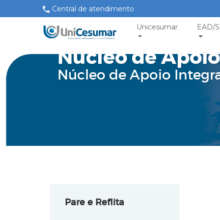
Central de atendimento
Unicesumar
EAD/S
Núcleo de Apoio
Núcleo de Apoio Integr
Pare e Reflita