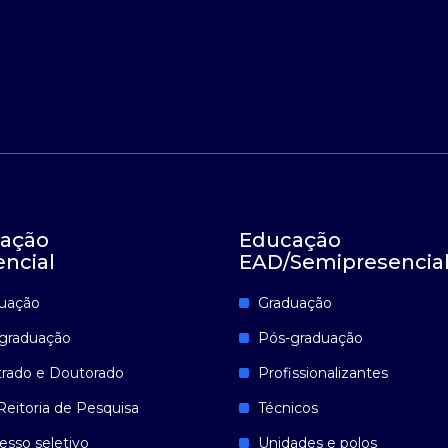
ação
Educação
encial
EAD/Semipresencia
uação
Graduação
graduação
Pós-graduação
rado e Doutorado
Profissionalizantes
Reitoria de Pesquisa
Técnicos
esso seletivo
Unidades e polos