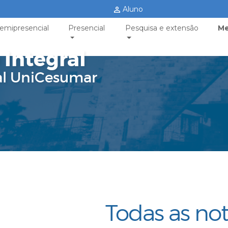
Aluno
emipresencial
Presencial
Pesquisa e extensão
Me
 Integral
al UniCesumar
Todas as not