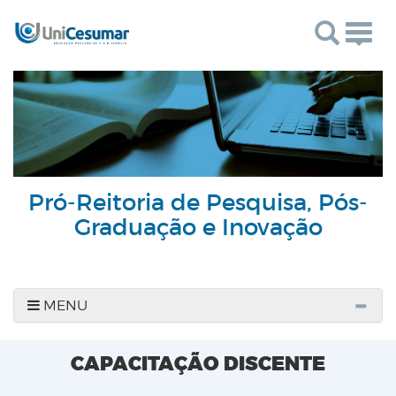
Togg
navig
Pró-Reitoria de Pesquisa, Pós-
Graduação e Inovação
MENU
CAPACITAÇÃO DISCENTE