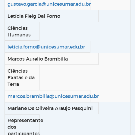
gustavo.garcia@unicesumar.edu.br
Letícia Fleig Dal Forno
Ciências
Humanas
leticia.forno@unicesumar.edu.br
Marcos Aurelio Brambilla
Ciências
Exatas e da
Terra
marcos.brambilla@unicesumar.edu.br
Mariane De Oliveira Araujo Pasquini
Representante
dos
participantes