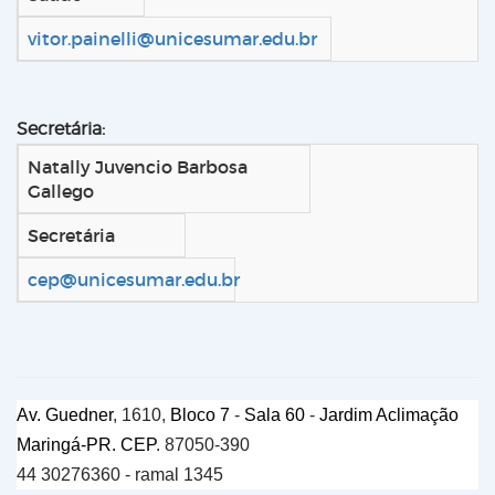
vitor.painelli@unicesumar.edu.br
Secretária:
Natally Juvencio Barbosa
Gallego
Secretária
cep@unicesumar.edu.br
Av. Guedner
, 1610,
Bloco 7
-
Sala 60
-
Jardim Aclimação
Maringá-PR. CEP
. 87050-390
44 30276360 - ramal 1345