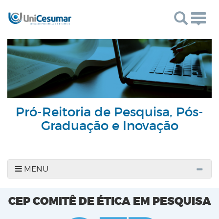
Togg
navig
Pró-Reitoria de Pesquisa, Pós-
Graduação e Inovação
MENU
CEP COMITÊ DE ÉTICA EM PESQUISA