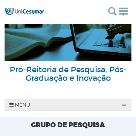
Togg
navig
Pró-Reitoria de Pesquisa, Pós-
Graduação e Inovação
MENU
GRUPO DE PESQUISA