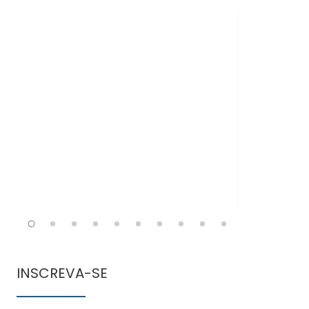
Doen
comun
INSCREVA-SE