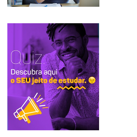
pp
kedIn