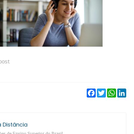
post
Facebook
Twitter
WhatsA
Lin
 Distância
es de Ensino Superior do Brasil.