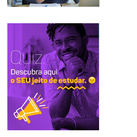
pp
kedIn