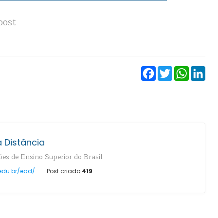
post
Facebook
Twitter
WhatsA
Lin
 Distância
es de Ensino Superior do Brasil.
edu.br/ead/
Post criado:
419