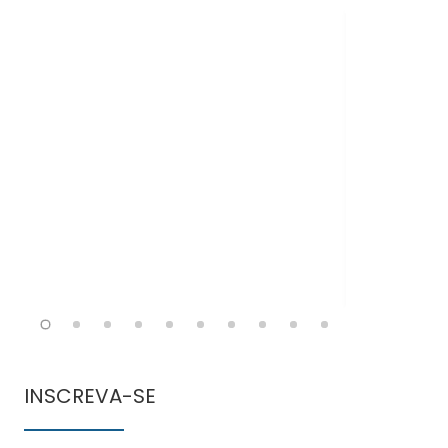
Doen
comun
INSCREVA-SE