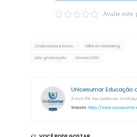
Avalie este 
Criatividade e Inovação
MBA em Marketing
pós-graduação
Universo EAD
Unicesumar Educação a
Entre 4% das melhores Instituiçõ
Website:
https://www.unicesumar.
VOCÊ PODE GOSTAR