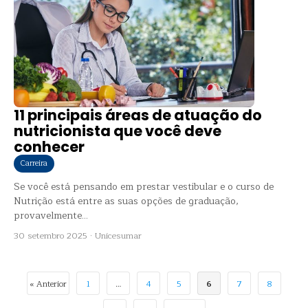
11 principais áreas de atuação do
nutricionista que você deve
conhecer
Carreira
Se você está pensando em prestar vestibular e o curso de
Nutrição está entre as suas opções de graduação,
provavelmente...
30 setembro 2025
·
Unicesumar
« Anterior
1
…
4
5
6
7
8