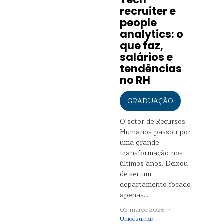
recruiter e
people
analytics: o
que faz,
salários e
tendências
no RH
GRADUAÇÃO
O setor de Recursos
Humanos passou por
uma grande
transformação nos
últimos anos. Deixou
de ser um
departamento focado
apenas…
03 março 2026 ·
Unicesumar