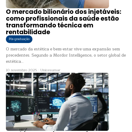
O mercado bilionário dos injetáveis:
como profissionais da saúde estão
transformando técnica em
rentabilidade
Pós-graduação
O mercado da estética e bem-estar vive uma expansão sem
precedentes. Segundo a Mordor Intelligence, o setor global de
estética...
10 novembro 2025
·
Unicesumar