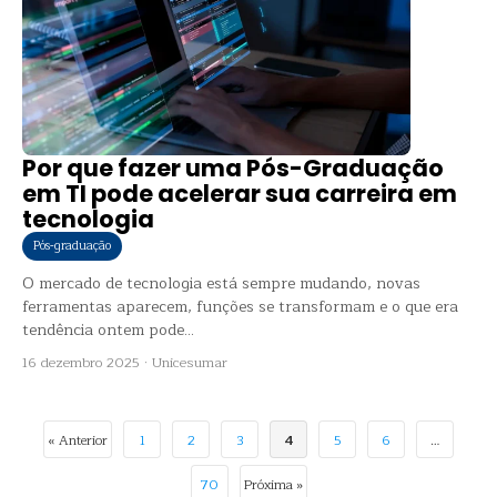
Por que fazer uma Pós-Graduação
em TI pode acelerar sua carreira em
tecnologia
Pós-graduação
O mercado de tecnologia está sempre mudando, novas
ferramentas aparecem, funções se transformam e o que era
tendência ontem pode...
16 dezembro 2025
·
Unicesumar
« Anterior
1
2
3
4
5
6
…
70
Próxima »