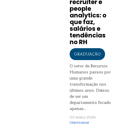
recruiter e
people
analytics: o
que faz,
salários e
tendências
no RH
GRADUAÇÃO
O setor de Recursos
Humanos passou por
uma grande
transformação nos
últimos anos. Deixou
de ser um
departamento focado
apenas…
03 março 2026 ·
Unicesumar