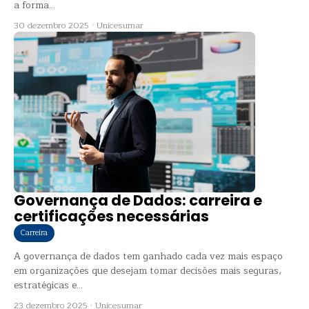
a forma...
30 dezembro 2025
·
Unicesumar
Governança de Dados: carreira e
certificações necessárias
Carreira
A governança de dados tem ganhado cada vez mais espaço
em organizações que desejam tomar decisões mais seguras,
estratégicas e...
23 dezembro 2025
·
Unicesumar