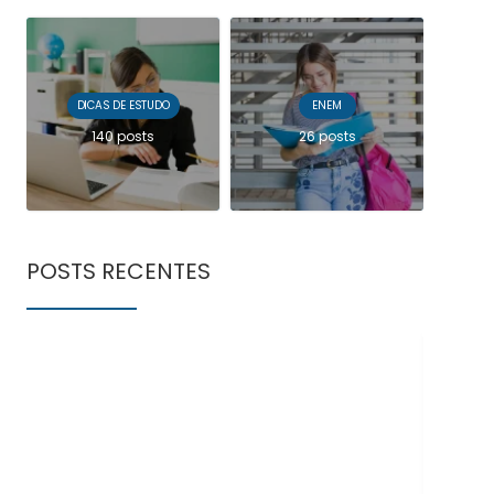
DICAS DE ESTUDO
ENEM
140 posts
26 posts
POSTS RECENTES
Doe