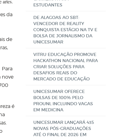
e artes.
ESTUDANTES
res da
DE ALAGOAS AO SBT:
VENCEDOR DE REALITY
CONQUISTA ESTÁGIO NA TV E
BOLSA DE JORNALISMO DA
ais de
UNICESUMAR
ras,
VITRU EDUCAÇÃO PROMOVE
HACKATHON NACIONAL PARA
CRIAR SOLUÇÕES PARA
. Para
DESAFIOS REAIS DO
á nove
MERCADO DE EDUCAÇÃO
 700
UNICESUMAR OFERECE
BOLSAS DE 100% PELO
PROUNI, INCLUINDO VAGAS
reza é
EM MEDICINA
 na
UNICESUMAR LANÇARÁ 435
as.
NOVAS PÓS-GRADUAÇÕES
no
ATÉ O FINAL DE 2026 EM