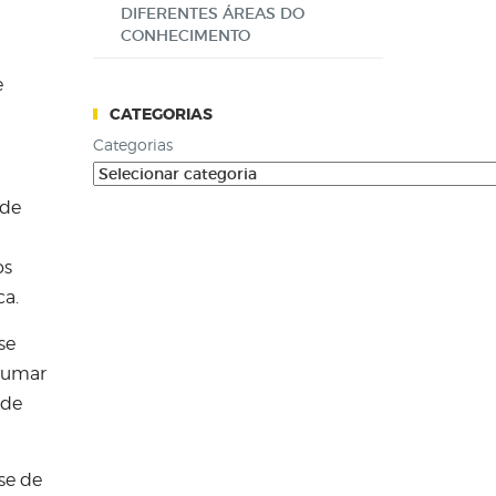
DIFERENTES ÁREAS DO
CONHECIMENTO
e
CATEGORIAS
Categorias
 de
os
ca.
se
esumar
 de
se de