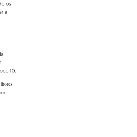
do os
r a
la
ã
oco 10.
elhores
por