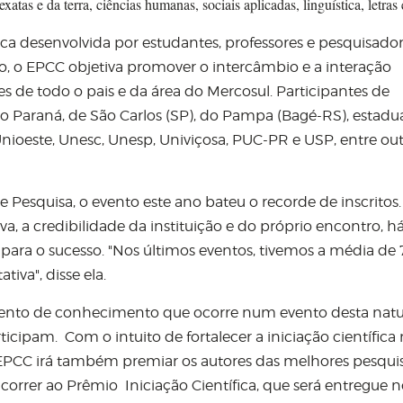
xatas e da terra, ciências humanas, sociais aplicadas, linguística, letras 
fica desenvolvida por estudantes, professores e pesquisado
no, o EPCC objetiva promover o intercâmbio e a interação
es de todo o pais e da área do Mercosul. Participantes de
do Paraná, de São Carlos (SP), do Pampa (Bagé-RS), estadu
nioeste, Unesc, Unesp, Univiçosa, PUC-PR e USP, entre out
e Pesquisa, o evento este ano bateu o recorde de inscritos
va, a credibilidade da instituição e do próprio encontro, h
para o sucesso. "Nos últimos eventos, tivemos a média de
tiva", disse ela.
amento de conhecimento que ocorre num evento desta natu
cipam. Com o intuito de fortalecer a iniciação científica
o EPCC irá também premiar os autores das melhores pesquis
ncorrer ao Prêmio Iniciação Científica, que será entregue 