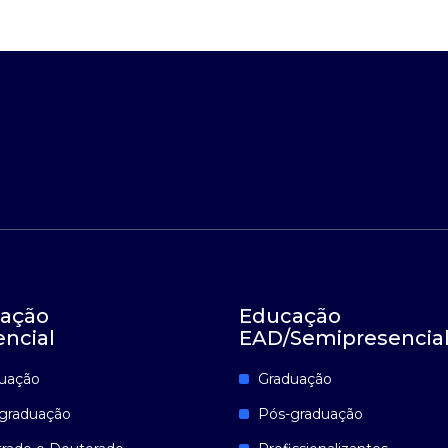
ação
Educação
encial
EAD/Semipresencia
uação
Graduação
graduação
Pós-graduação