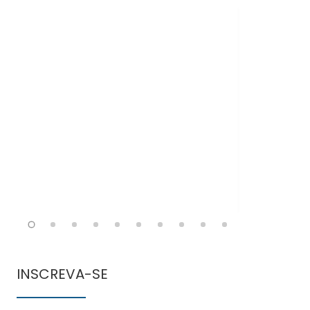
Doen
comun
INSCREVA-SE