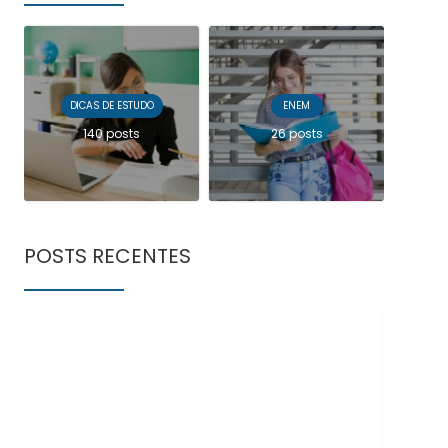
DICAS DE ESTUDO
ENEM
140 posts
26 posts
POSTS RECENTES
Doe