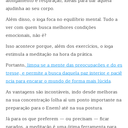
alongamento e respiração, ideais para dar aquela
ajudinha ao seu corpo.
Além disso, o ioga foca no equilíbrio mental. Tudo a
ver com quem busca melhores condições
emocionais, não é?
Isso acontece porque, além dos exercícios, o ioga
estimula a meditação na hora da prática.
Portanto,
limpa-se a mente das preocupações e do es
tresse, e permite a busca daquela paz interior e paciê
ncia para encarar o mundo de forma mais lúcida
.
As vantagens são incontáveis, indo desde melhoras
na sua concentração (olha aí um ponto importante na
preparação para o Enem) até na sua postura.
Já para os que preferem — ou precisam — ficar
parados, a meditação é uma ótima ferramenta para