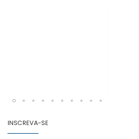
Doen
comun
INSCREVA-SE