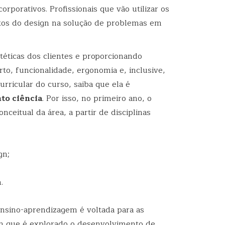
corporativos. Profissionais que vão utilizar os
tos do design na solução de problemas em
éticas dos clientes e proporcionando
o, funcionalidade, ergonomia e, inclusive,
urricular do curso, saiba que ela é
to ciência
. Por isso, no primeiro ano, o
ceitual da área, a partir de disciplinas
gn;
.
ensino-aprendizagem é voltada para as
 que é explorado o desenvolvimento de