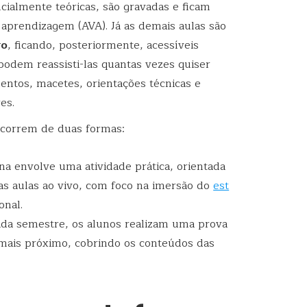
ncialmente teóricas, são gravadas e ficam
 aprendizagem (AVA). Já as demais aulas são
vo
, ficando, posteriormente, acessíveis
odem reassisti-las quantas vezes quiser
mentos, macetes, orientações técnicas e
es.
ocorrem de duas formas:
lina envolve uma atividade prática, orientada
as aulas ao vivo, com foco na imersão do
est
onal.
 cada semestre, os alunos realizam uma prova
 mais próximo, cobrindo os conteúdos das