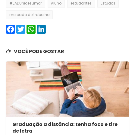
#EADUnicesumar
Aluno
estudantes
Estudos
mercado de trabalho
Facebook
Twitter
WhatsApp
LinkedIn
VOCÊ PODE GOSTAR
Graduação a distância: tenha foco e tire
de letra