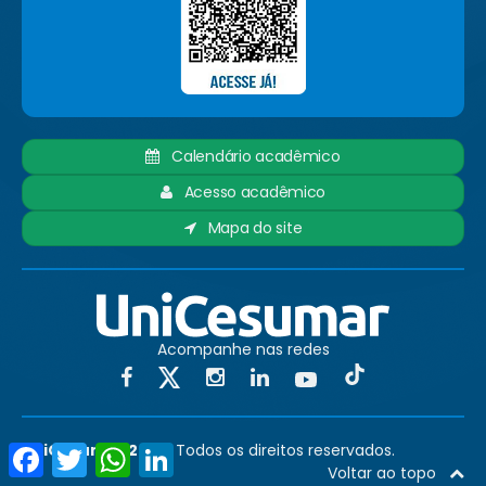
Calendário acadêmico
Acesso acadêmico
Mapa do site
Acompanhe nas redes
Facebook
Twitter
WhatsApp
LinkedIn
UniCesumar 2025
. Todos os direitos reservados.
Voltar ao topo