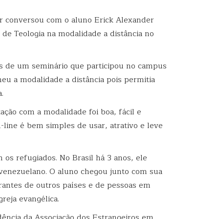
r conversou com o aluno Erick Alexander
 de Teologia na modalidade a distância no
s de um seminário que participou no campus
u a modalidade a distância pois permitia
.
ação com a modalidade foi boa, fácil e
-line é bem simples de usar, atrativo e leve
 os refugiados. No Brasil há 3 anos, ele
 venezuelano. O aluno chegou junto com sua
grantes de outros países e de pessoas em
greja evangélica.
ência da Associação dos Estrangeiros em