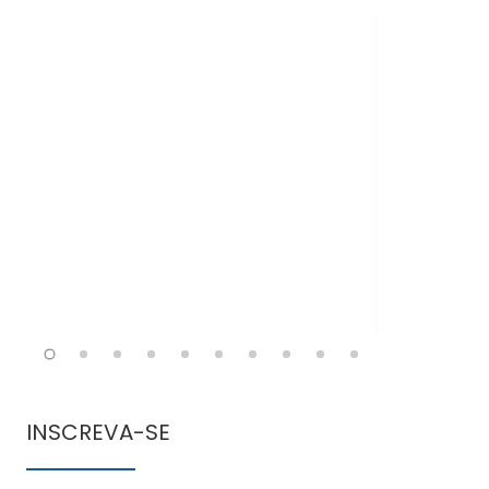
Doen
comun
INSCREVA-SE