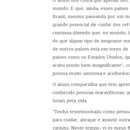
O aluno nos conta que apenas dez
mundo. E que, ainda, esses países
Brasil, mesmo passando por um m
grande potencial de cuidar dos ref
continua dizendo que, no mundo, t
do que algum tipo de imigrante mo
de outros países está em torno d
países como os Estados Unidos, q
acaba sendo bem insignificante”, co
pessoa muito amorosa e acolhedora
O aluno compartilha que tem apren
conhecido pessoas maravilhosas; g
lutam pela vida.
“Tenho testemunhado como pessoas
para cuidar, abraçar e assistir out
carinho. Neste tempo, vi os meus