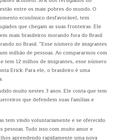
 países acolhem 56% dos refugiados no
 estão entre os mais pobres do mundo. O
omento econômico desfavorável, tem
ugiados que chegam as suas fronteiras. Ele
em mais brasileiros morando fora do Brasil
rando no Brasil. “Esse número de imigrantes
e um milhão de pessoas. Ao compararmos com
ue tem 12 milhos de imigrantes, esse número
nta Erick. Para ele, o brasileiro é uma
.
dido muito nestes 3 anos. Ele conta que tem
uerreiros que defendem suas famílias e
 tem vindo voluntariamente e se oferecido
ras pessoas. Tudo isso com muito amor e
 filhos aprendendo rapidamente uma nova