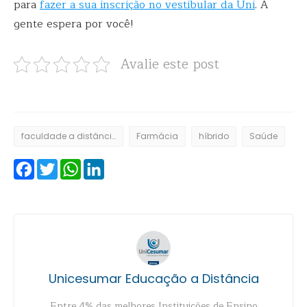
para
fazer a sua inscrição no vestibular da Uni
. A
gente espera por você!
Avalie este post
faculdade a distância
Farmácia
híbrido
Saúde
Facebook
Twitter
WhatsApp
LinkedIn
Unicesumar Educação a Distância
Entre 4% das melhores Instituições de Ensino