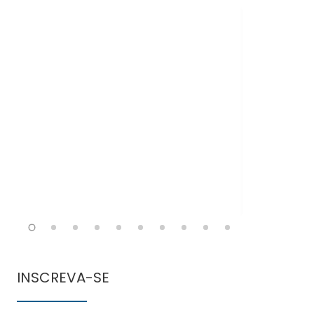
Doen
comun
INSCREVA-SE