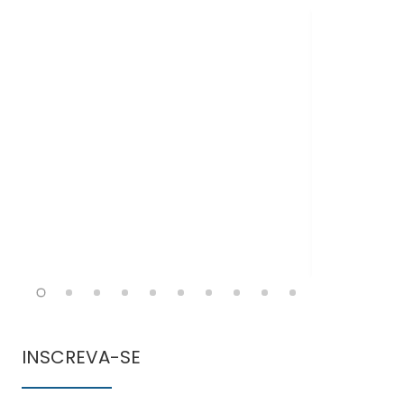
Doen
comun
INSCREVA-SE