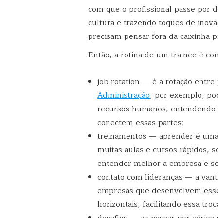
com que o profissional passe por 
cultura e trazendo toques de inov
precisam pensar fora da caixinha 
Então, a rotina de um trainee é co
job rotation — é a rotação entr
Administração
, por exemplo, po
recursos humanos, entendendo 
conectem essas partes;
treinamentos — aprender é uma 
muitas aulas e cursos rápidos, s
entender melhor a empresa e s
contato com lideranças — a vant
empresas que desenvolvem esse
horizontais, facilitando essa troc
desafios — ao passar por vários