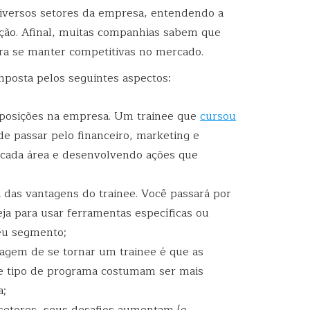
diversos setores da empresa, entendendo a
ação. Afinal, muitas companhias sabem que
pra se manter competitivas no mercado.
mposta pelos seguintes aspectos:
e posições na empresa. Um trainee que
cursou
de passar pelo financeiro, marketing e
cada área e desenvolvendo ações que
das vantagens do trainee. Você passará por
eja para usar ferramentas específicas ou
eu segmento;
agem de se tornar um trainee é que as
 tipo de programa costumam ser mais
a;
 setores, seus desafios aumentam (e,