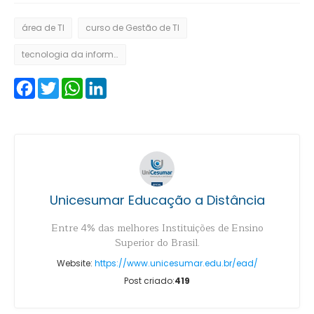
área de TI
curso de Gestão de TI
tecnologia da informação
Facebook
Twitter
WhatsApp
LinkedIn
Unicesumar Educação a Distância
Entre 4% das melhores Instituições de Ensino
Superior do Brasil.
Website:
https://www.unicesumar.edu.br/ead/
Post criado:
419