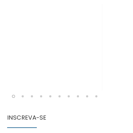
Doen
comun
INSCREVA-SE