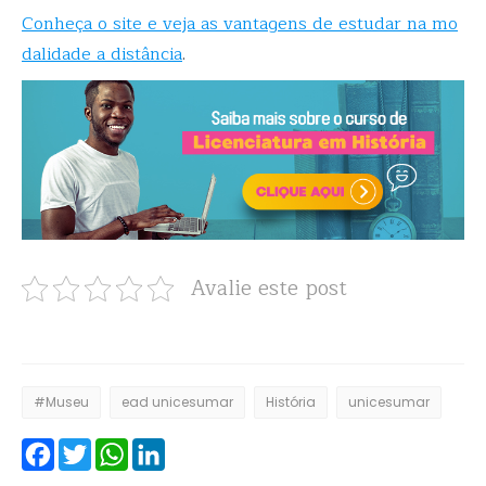
Conheça o site e veja as vantagens de estudar na mo
dalidade a distância
.
Avalie este post
#Museu
ead unicesumar
História
unicesumar
Facebook
Twitter
WhatsApp
LinkedIn