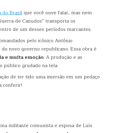
a do Brasil
que você ouve falar, mas nem
Guerra de Canudos” transporta os
centro de um desses períodos marcantes.
comandados pelo icônico Antônio
s do novo governo republicano. Essa obra é
ia e muita emoção
. A produção e as
 público grudado na tela.
sação de ter tido uma imersão em um pedaço
a conferir!
uma militante comunista e esposa de Luís