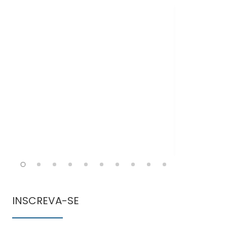
Doen
comun
INSCREVA-SE