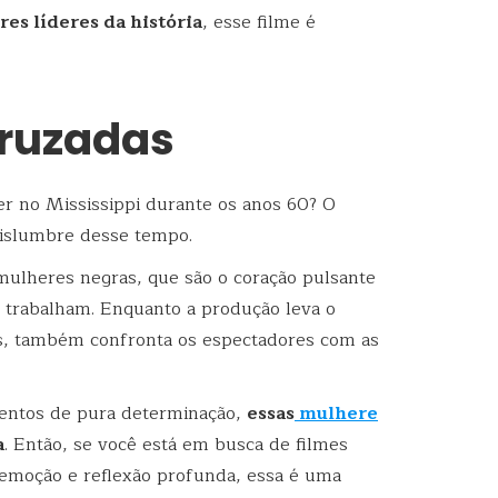
es líderes da história
, esse filme é
Cruzadas
er no Mississippi durante os anos 60? O
vislumbre desse tempo.
ulheres negras, que são o coração pulsante
e trabalham. Enquanto a produção leva o
as, também confronta os espectadores com as
mentos de pura determinação,
essas
mulhere
a
. Então, se você está em busca de filmes
 emoção e reflexão profunda, essa é uma