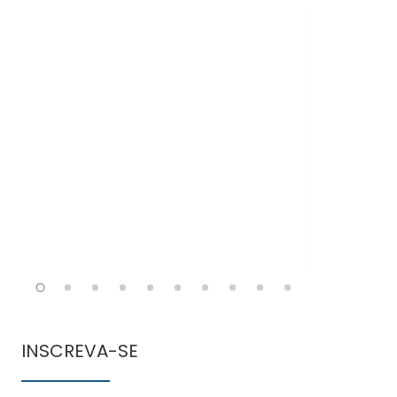
Doen
comun
INSCREVA-SE