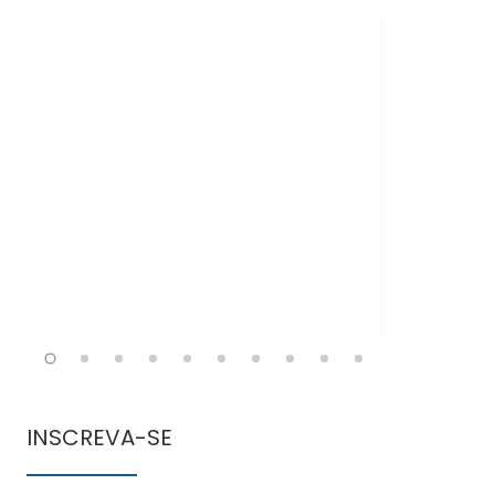
Doen
comun
INSCREVA-SE