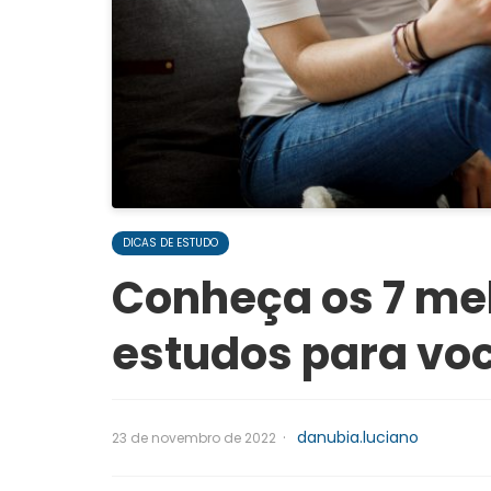
DICAS DE ESTUDO
Conheça os 7 me
estudos para vo
·
danubia.luciano
23 de novembro de 2022