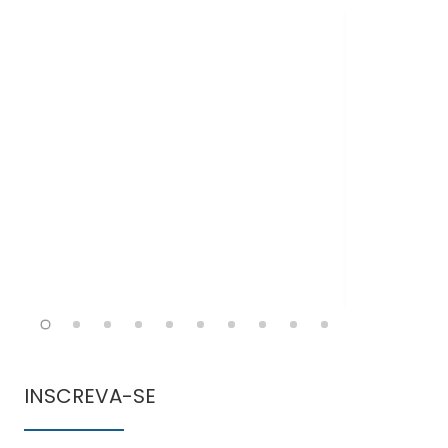
Doen
comun
INSCREVA-SE