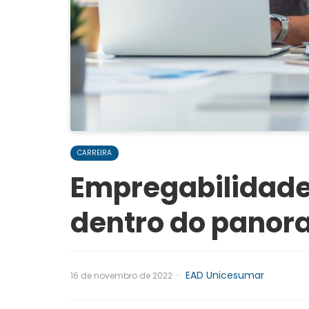
CARREIRA
Empregabilidade 
dentro do pano
·
EAD Unicesumar
16 de novembro de 2022