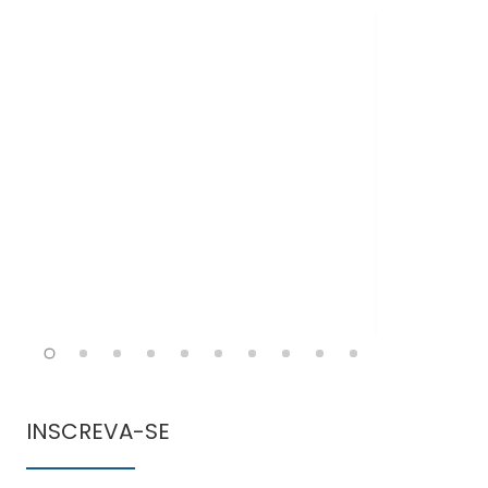
Doen
comun
INSCREVA-SE