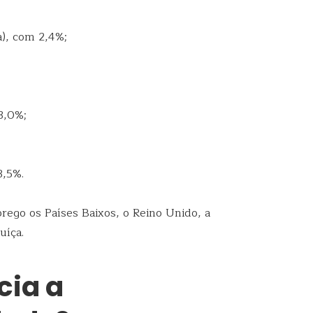
a), com 2,4%;
3,0%;
3,5%.
ego os Países Baixos, o Reino Unido, a
uíça.
cia a