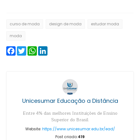
curso de moda
design de moda
estudar moda
moda
Facebook
Twitter
WhatsApp
LinkedIn
Unicesumar Educação a Distância
Entre 4% das melhores Instituições de Ensino
Superior do Brasil.
Website:
https://www.unicesumar.edu.br/ead/
Post criado:
419