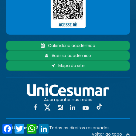
Calendário acadêmico
Acesso acadêmico
Mapa do site
Acompanhe nas redes
Facebook
Twitter
WhatsApp
LinkedIn
UniCesumar 2025
. Todos os direitos reservados.
Voltar ao topo